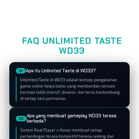
FAQ UNLIMITED TASTE
WD33
Apa itu Unlimited Taste di WD33?
Q1
Unlimited Taste di WD33 adalah konsep pengalaman
game online tanpa batas yang memberikan sensasi
bermain lebih imersif, dinamis, dan terus berkembang
di setiap sesi permainan.
Apa yang membuat gameplay WD33 terasa
Q2
berbeda?
Sistem Real Player x Honor membuat setiap
pertandingan terasa kompetitif karena ranking dan